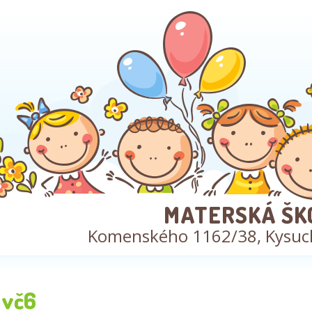
MATERSKÁ ŠK
Komenského 1162/38, Kysuc
vč6