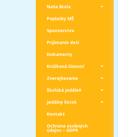
Naša škola
Poplatky MŠ
Sponzorstvo
Prijímanie detí
Dokumenty
Krúžková činnosť
Zverejňovanie
Školská jedáleň
Jedálny lístok
Kontakt
Ochrana osobných
údajov – GDPR