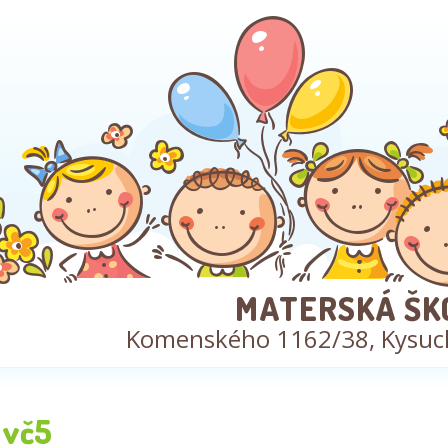
MATERSKÁ ŠK
Komenského 1162/38, Kysuc
vč5