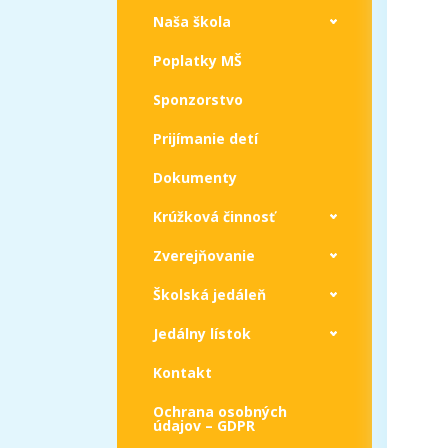
Naša škola
Poplatky MŠ
Sponzorstvo
Prijímanie detí
Dokumenty
Krúžková činnosť
Zverejňovanie
Školská jedáleň
Jedálny lístok
Kontakt
Ochrana osobných
údajov – GDPR