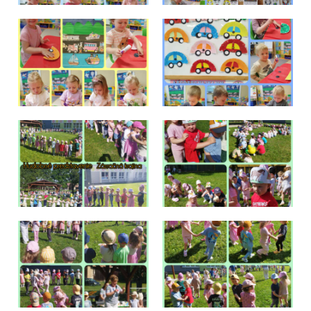
Školská jedáleň
Jedálny lístok
Kontakt
Ochrana osobných
údajov – GDPR
Vzdelávanie
zamestnancov