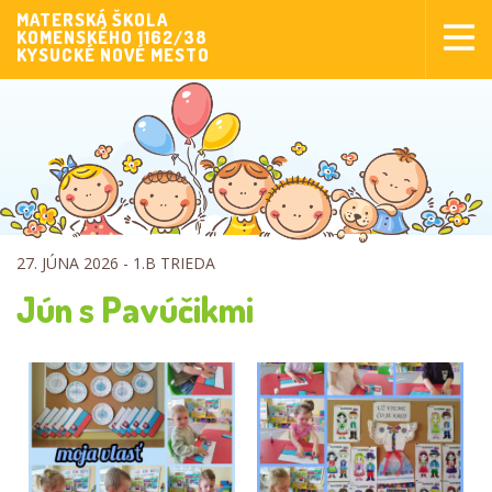
MATERSKÁ ŠKOLA
KOMENSKÉHO 1162/38
Aktuality
KYSUCKÉ NOVÉ MESTO
Aktivity pre deti
Aktivity
Fotogaléria
Naša škola
Poplatky MŠ
27. JÚNA 2026 -
1.B TRIEDA
Sponzorstvo
Jún s Pavúčikmi
Prijímanie detí
Dokumenty
Krúžková činnosť
Zverejňovanie