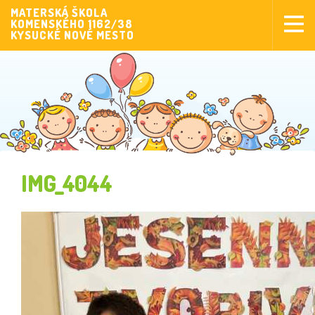
MATERSKÁ ŠKOLA
KOMENSKÉHO 1162/38
Aktuality
KYSUCKÉ NOVÉ MESTO
Aktivity pre deti
Aktivity
Fotogaléria
Naša škola
Poplatky MŠ
IMG_4044
Sponzorstvo
Prijímanie detí
Dokumenty
Krúžková činnosť
Zverejňovanie