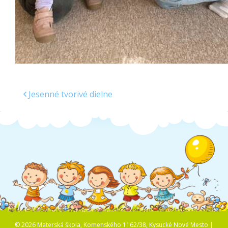
Jesenné tvorivé dielne
© 2026 Materská škola, Komenského 1162/38, Kysucké Nové Mesto |