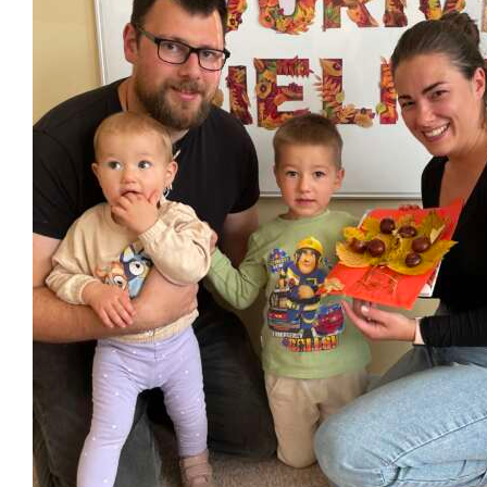
Školská jedáleň
Jedálny lístok
Kontakt
Ochrana osobných
údajov – GDPR
Vzdelávanie
zamestnancov