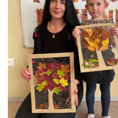
Školská jedáleň
Jedálny lístok
Kontakt
Ochrana osobných
údajov – GDPR
Vzdelávanie
zamestnancov