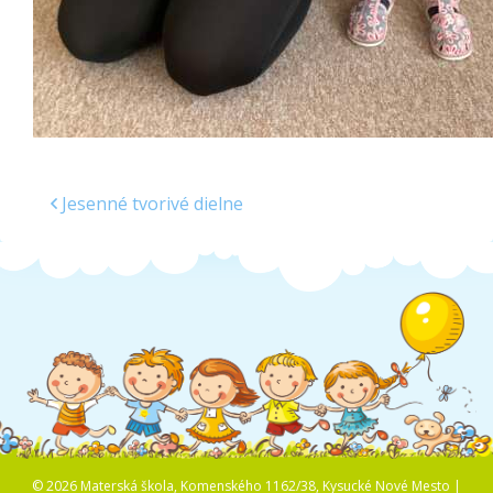
Jesenné tvorivé dielne
© 2026 Materská škola, Komenského 1162/38, Kysucké Nové Mesto |