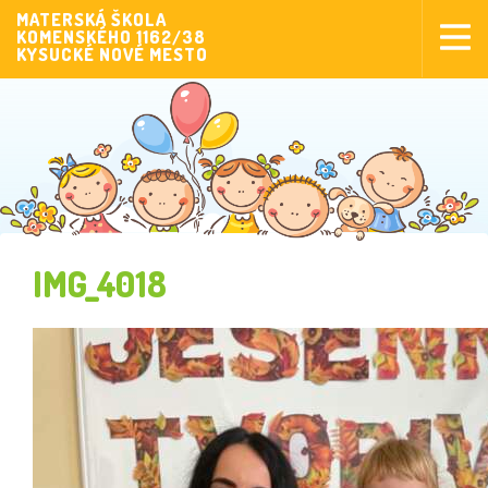
MATERSKÁ ŠKOLA
KOMENSKÉHO 1162/38
Aktuality
KYSUCKÉ NOVÉ MESTO
Aktivity pre deti
Aktivity
Fotogaléria
Naša škola
Poplatky MŠ
IMG_4018
Sponzorstvo
Prijímanie detí
Dokumenty
Krúžková činnosť
Zverejňovanie