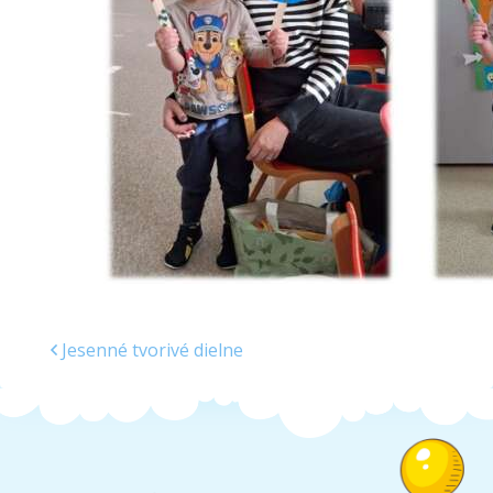
Školská jedáleň
Jedálny lístok
Kontakt
Ochrana osobných
údajov – GDPR
Vzdelávanie
zamestnancov
Jesenné tvorivé dielne