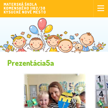
MATERSKÁ ŠKOLA
KOMENSKÉHO 1162/38
Aktuality
KYSUCKÉ NOVÉ MESTO
Aktivity pre deti
Aktivity
Fotogaléria
Naša škola
Poplatky MŠ
Prezentácia5a
Sponzorstvo
Prijímanie detí
Dokumenty
Krúžková činnosť
Zverejňovanie