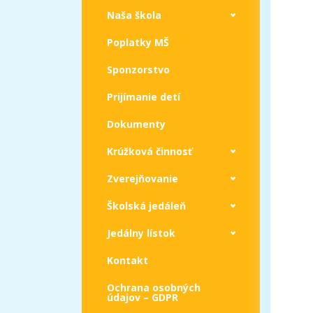
Naša škola
Poplatky MŠ
Sponzorstvo
Prijímanie detí
Dokumenty
Krúžková činnosť
Zverejňovanie
Školská jedáleň
Jedálny lístok
Kontakt
Ochrana osobných
údajov – GDPR