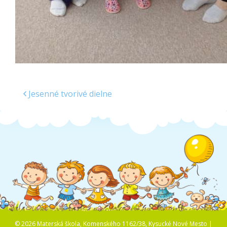
Jesenné tvorivé dielne
© 2026 Materská škola, Komenského 1162/38, Kysucké Nové Mesto |