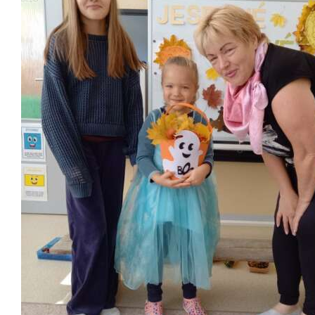
Školská jedáleň
Jedálny lístok
Kontakt
Ochrana osobných
údajov – GDPR
Vzdelávanie
zamestnancov