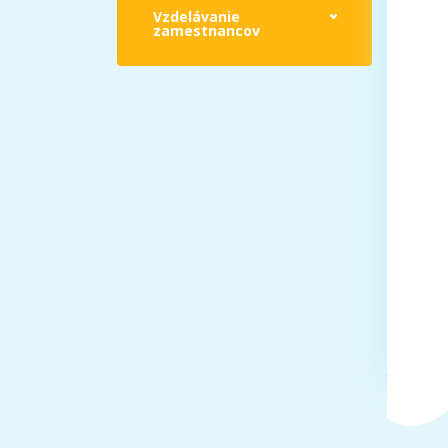
Vzdelávanie
zamestnancov