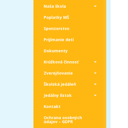
Naša škola
Poplatky MŠ
Sponzorstvo
Prijímanie detí
Dokumenty
Krúžková činnosť
Zverejňovanie
Školská jedáleň
Jedálny lístok
Kontakt
Ochrana osobných
údajov – GDPR