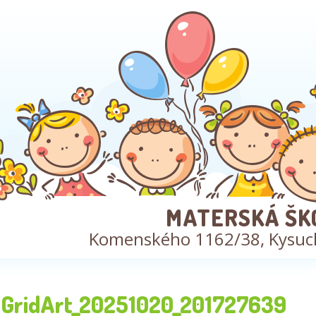
MATERSKÁ ŠK
Komenského 1162/38, Kysuc
GridArt_20251020_201727639