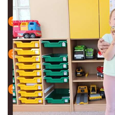
Školská jedáleň
Jedálny lístok
Kontakt
Ochrana osobných
údajov – GDPR
Vzdelávanie
zamestnancov