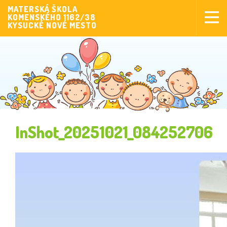
MATERSKÁ ŠKOLA
KOMENSKÉHO 1162/38
Aktuality
KYSUCKÉ NOVÉ MESTO
Aktivity pre deti
Aktivity
Fotogaléria
Naša škola
Poplatky MŠ
InShot_20251021_084252706
Sponzorstvo
Prijímanie detí
Dokumenty
Krúžková činnosť
Zverejňovanie