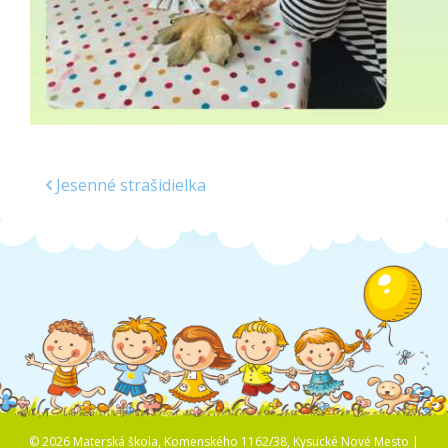
Jesenné strašidielka
© 2026 Materská škola, Komenského 1162/38, Kysucké Nové Mesto |