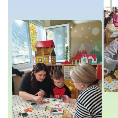
Školská jedáleň
Jedálny lístok
Kontakt
Ochrana osobných
údajov – GDPR
Vzdelávanie
zamestnancov