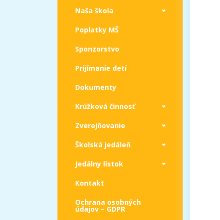
Naša škola
Poplatky MŠ
Sponzorstvo
Prijímanie detí
Dokumenty
Krúžková činnosť
Zverejňovanie
Školská jedáleň
Jedálny lístok
Kontakt
Ochrana osobných
údajov – GDPR