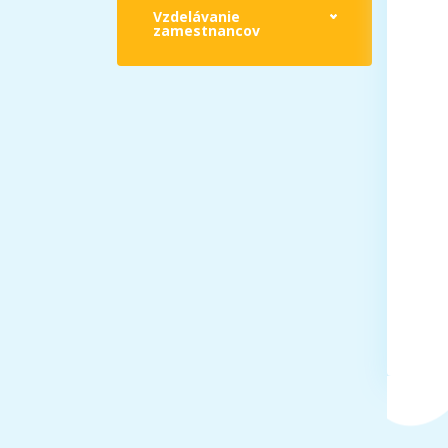
Vzdelávanie
zamestnancov