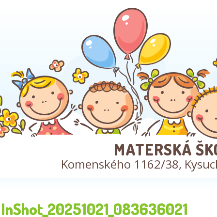
MATERSKÁ ŠK
Komenského 1162/38, Kysuc
InShot_20251021_083636021