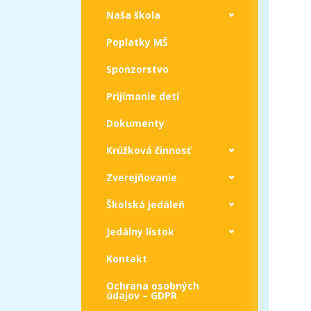
Naša škola
Poplatky MŠ
Sponzorstvo
Prijímanie detí
Dokumenty
Krúžková činnosť
Zverejňovanie
Školská jedáleň
Jedálny lístok
Kontakt
Ochrana osobných
údajov – GDPR