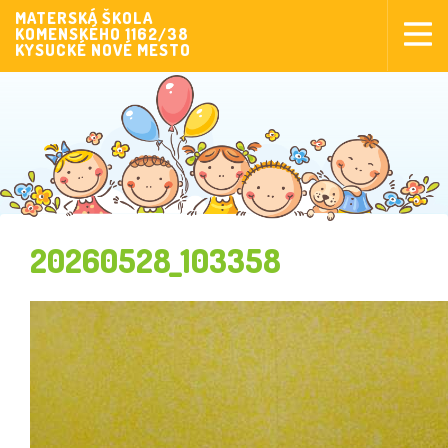
MATERSKÁ ŠKOLA
KOMENSKÉHO 1162/38
Aktuality
KYSUCKÉ NOVÉ MESTO
Aktivity pre deti
Aktivity
Fotogaléria
Naša škola
Poplatky MŠ
20260528_103358
Sponzorstvo
Prijímanie detí
Dokumenty
Krúžková činnosť
Zverejňovanie