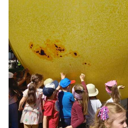
Školská jedáleň
Jedálny lístok
Kontakt
Ochrana osobných
údajov – GDPR
Vzdelávanie
zamestnancov