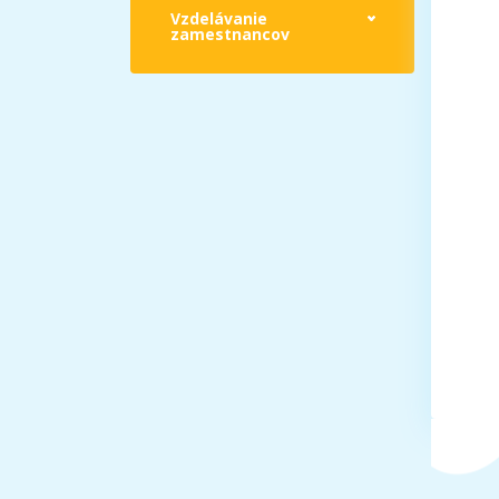
Vzdelávanie
zamestnancov