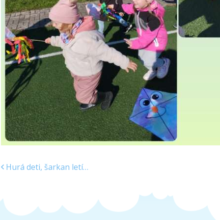
Hurá deti, šarkan letí…