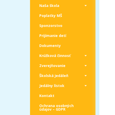
Naša škola
Poplatky MŠ
Sponzorstvo
Prijímanie detí
Dokumenty
Krúžková činnosť
Zverejňovanie
Školská jedáleň
Jedálny lístok
Kontakt
Ochrana osobných
údajov – GDPR