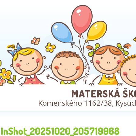
MATERSKÁ ŠK
Komenského 1162/38, Kysuc
InShot_20251020_205719968