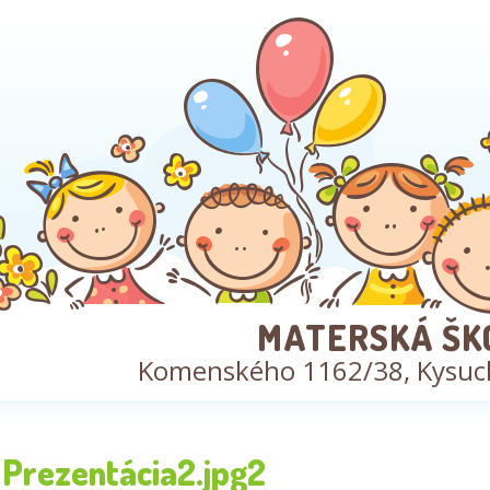
MATERSKÁ ŠK
Komenského 1162/38, Kysuc
Prezentácia2.jpg2