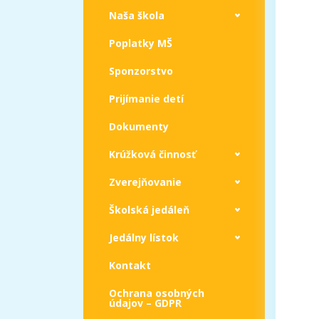
Naša škola
Poplatky MŠ
Sponzorstvo
Prijímanie detí
Dokumenty
Krúžková činnosť
Zverejňovanie
Školská jedáleň
Jedálny lístok
Kontakt
Ochrana osobných
údajov – GDPR