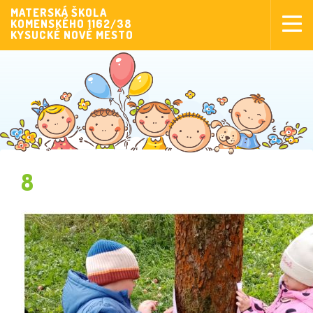
MATERSKÁ ŠKOLA
KOMENSKÉHO 1162/38
Aktuality
KYSUCKÉ NOVÉ MESTO
Aktivity pre deti
Aktivity
Fotogaléria
Naša škola
Poplatky MŠ
8
Sponzorstvo
Prijímanie detí
Dokumenty
Krúžková činnosť
Zverejňovanie