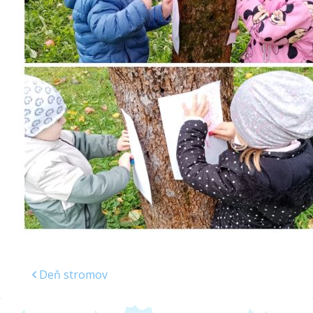
Školská jedáleň
Jedálny lístok
Kontakt
Ochrana osobných
údajov – GDPR
Vzdelávanie
zamestnancov
Deň stromov