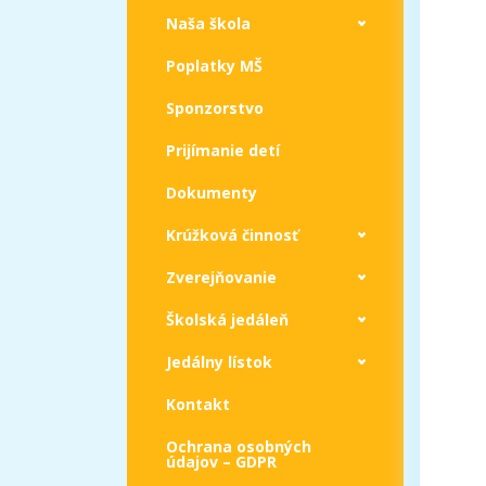
Naša škola
Poplatky MŠ
Sponzorstvo
Prijímanie detí
Dokumenty
Krúžková činnosť
Zverejňovanie
Školská jedáleň
Jedálny lístok
Kontakt
Ochrana osobných
údajov – GDPR