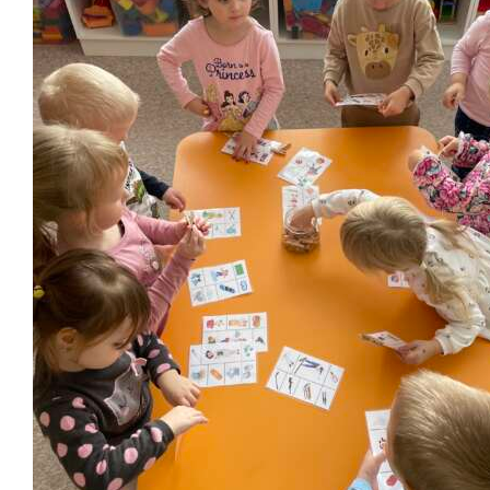
Školská jedáleň
Jedálny lístok
Kontakt
Ochrana osobných
údajov – GDPR
Vzdelávanie
zamestnancov