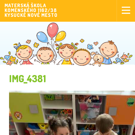
MATERSKÁ ŠKOLA
KOMENSKÉHO 1162/38
Aktuality
KYSUCKÉ NOVÉ MESTO
Aktivity pre deti
Aktivity
Fotogaléria
Naša škola
Poplatky MŠ
IMG_4381
Sponzorstvo
Prijímanie detí
Dokumenty
Krúžková činnosť
Zverejňovanie