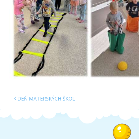
Školská jedáleň
Jedálny lístok
Kontakt
Ochrana osobných
údajov – GDPR
Vzdelávanie
zamestnancov
DEŇ MATERSKÝCH ŠKOL