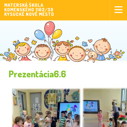
MATERSKÁ ŠKOLA
KOMENSKÉHO 1162/38
Aktuality
KYSUCKÉ NOVÉ MESTO
Aktivity pre deti
Aktivity
Fotogaléria
Naša škola
Poplatky MŠ
Prezentácia6.6
Sponzorstvo
Prijímanie detí
Dokumenty
Krúžková činnosť
Zverejňovanie