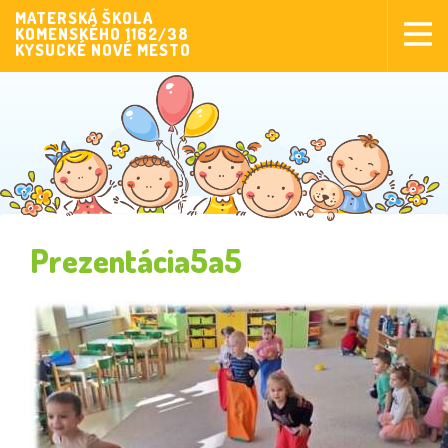
MATERSKÁ ŠKOLA
KOMENSKÉHO 1162/38
Aktuality
KYSUCKÉ NOVÉ MESTO
Aktivity pre deti
Aktivity
Fotogaléria
Naša škola
Poplatky MŠ
Prezentácia5a5
Sponzorstvo
Prijímanie detí
Dokumenty
Krúžková činnosť
Zverejňovanie