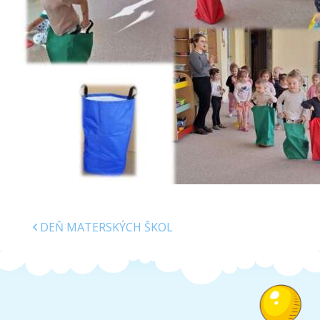
Školská jedáleň
Jedálny lístok
Kontakt
Ochrana osobných
údajov – GDPR
Vzdelávanie
zamestnancov
DEŇ MATERSKÝCH ŠKOL