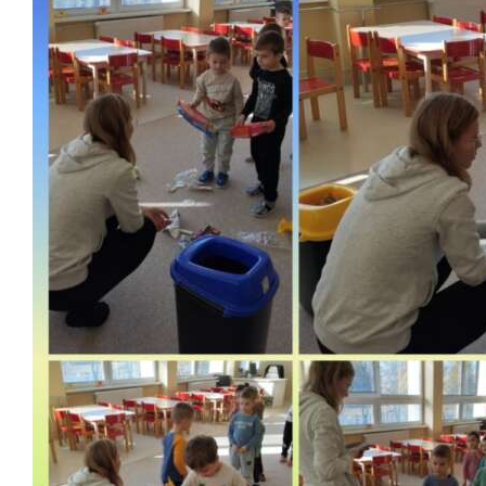
Školská jedáleň
Jedálny lístok
Kontakt
Ochrana osobných
údajov – GDPR
Vzdelávanie
zamestnancov