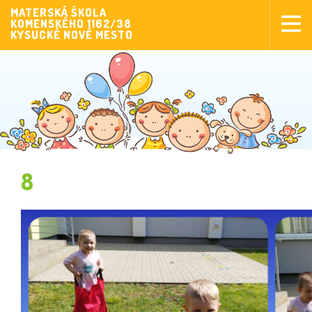
MATERSKÁ ŠKOLA
KOMENSKÉHO 1162/38
Aktuality
KYSUCKÉ NOVÉ MESTO
Aktivity pre deti
Aktivity
Fotogaléria
Naša škola
Poplatky MŠ
8
Sponzorstvo
Prijímanie detí
Dokumenty
Krúžková činnosť
Zverejňovanie