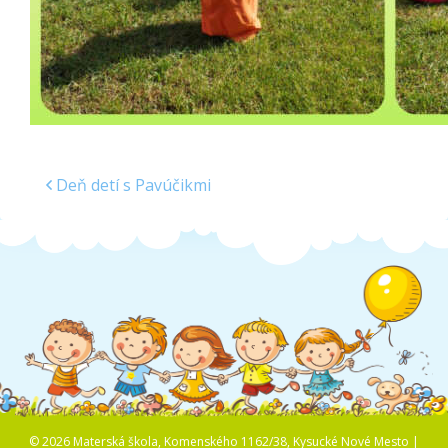
Deň detí s Pavúčikmi
© 2026 Materská škola, Komenského 1162/38, Kysucké Nové Mesto |