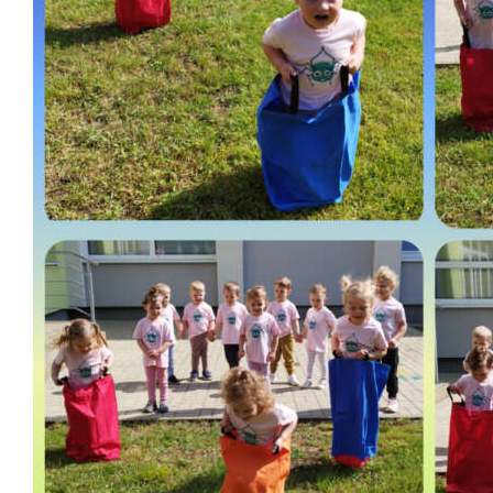
Školská jedáleň
Jedálny lístok
Kontakt
Ochrana osobných
údajov – GDPR
Vzdelávanie
zamestnancov