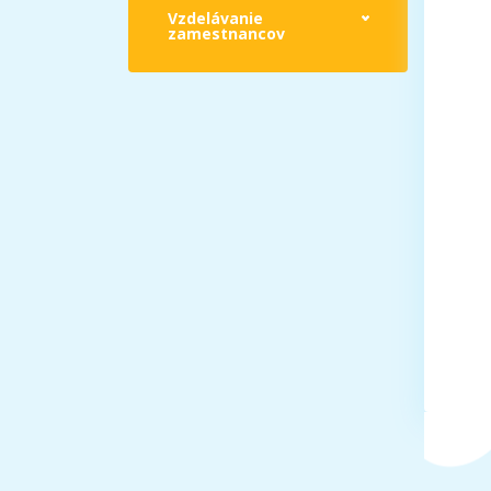
Vzdelávanie
zamestnancov