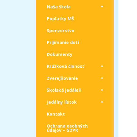
Naša škola
Poplatky MŠ
Sponzorstvo
Prijímanie detí
Dokumenty
Krúžková činnosť
Zverejňovanie
Školská jedáleň
Jedálny lístok
Kontakt
Ochrana osobných
údajov – GDPR