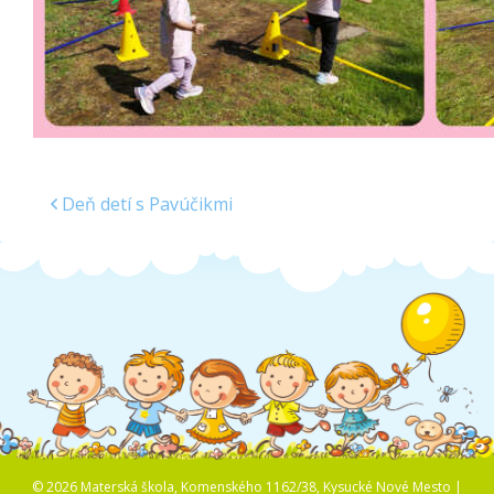
Deň detí s Pavúčikmi
© 2026 Materská škola, Komenského 1162/38, Kysucké Nové Mesto |