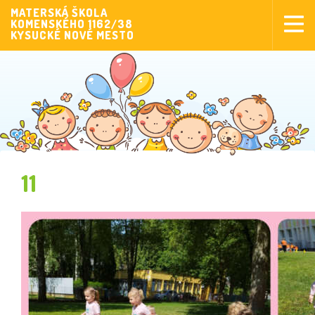
MATERSKÁ ŠKOLA
KOMENSKÉHO 1162/38
Aktuality
KYSUCKÉ NOVÉ MESTO
Aktivity pre deti
Aktivity
Fotogaléria
Naša škola
Poplatky MŠ
11
Sponzorstvo
Prijímanie detí
Dokumenty
Krúžková činnosť
Zverejňovanie