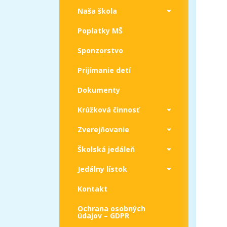
Naša škola
Poplatky MŠ
Sponzorstvo
Prijímanie detí
Dokumenty
Krúžková činnosť
Zverejňovanie
Školská jedáleň
Jedálny lístok
Kontakt
Ochrana osobných
údajov – GDPR