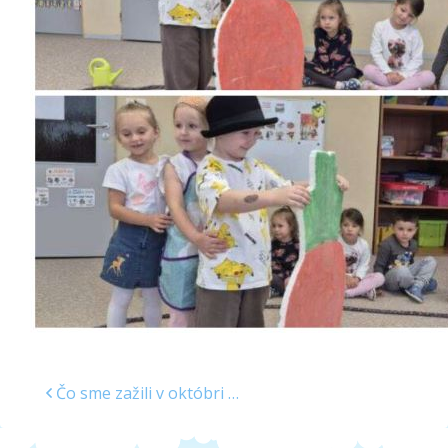
Školská jedáleň
Jedálny lístok
Kontakt
Ochrana osobných
údajov – GDPR
Vzdelávanie
zamestnancov
Čo sme zažili v októbri …