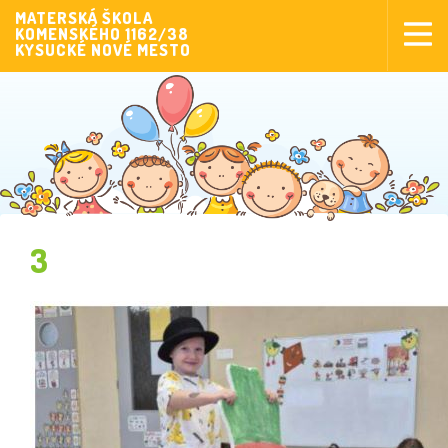
MATERSKÁ ŠKOLA
KOMENSKÉHO 1162/38
Aktuality
KYSUCKÉ NOVÉ MESTO
Aktivity pre deti
Aktivity
Fotogaléria
Naša škola
Poplatky MŠ
3
Sponzorstvo
Prijímanie detí
Dokumenty
Krúžková činnosť
Zverejňovanie