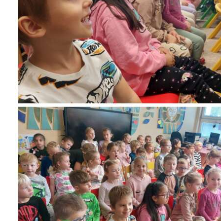
Školská jedáleň
Jedálny lístok
Kontakt
Ochrana osobných
údajov – GDPR
Vzdelávanie
zamestnancov