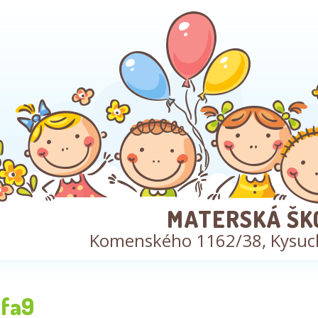
MATERSKÁ ŠK
Komenského 1162/38, Kysuc
fa9