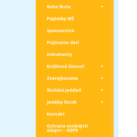
Naša škola
Poplatky MŠ
Sponzorstvo
Prijímanie detí
Dokumenty
Krúžková činnosť
Zverejňovanie
Školská jedáleň
Jedálny lístok
Kontakt
Ochrana osobných
údajov – GDPR