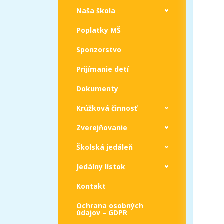
Naša škola
Poplatky MŠ
Sponzorstvo
Prijímanie detí
Dokumenty
Krúžková činnosť
Zverejňovanie
Školská jedáleň
Jedálny lístok
Kontakt
Ochrana osobných
údajov – GDPR