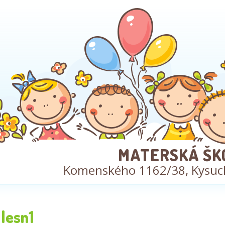
MATERSKÁ ŠK
Komenského 1162/38, Kysuc
lesn1