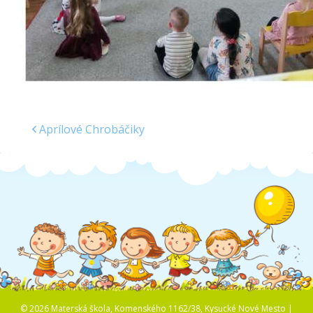
Aprílové Chrobáčiky
© 2026 Materská škola, Komenského 1162/38, Kysucké Nové Mesto |