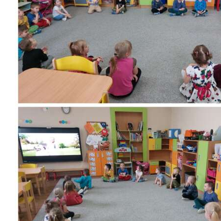
Školská jedáleň
Jedálny lístok
Kontakt
Ochrana osobných
údajov – GDPR
Vzdelávanie
zamestnancov