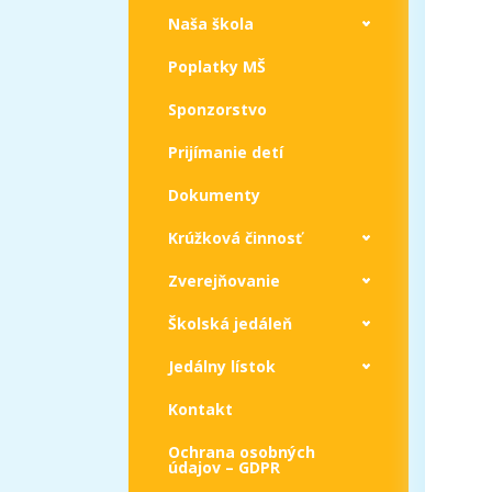
Naša škola
Poplatky MŠ
Sponzorstvo
Prijímanie detí
Dokumenty
Krúžková činnosť
Zverejňovanie
Školská jedáleň
Jedálny lístok
Kontakt
Ochrana osobných
údajov – GDPR