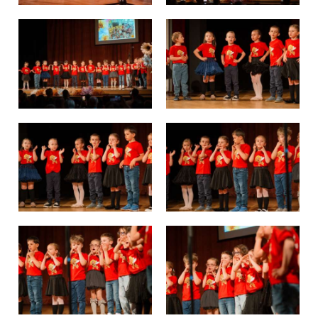
Školská jedáleň
Jedálny lístok
Kontakt
Ochrana osobných
údajov – GDPR
Vzdelávanie
zamestnancov