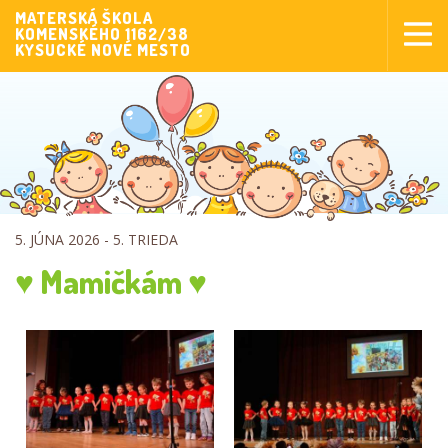
MATERSKÁ ŠKOLA
KOMENSKÉHO 1162/38
Aktuality
KYSUCKÉ NOVÉ MESTO
Aktivity pre deti
Aktivity
Fotogaléria
Naša škola
Poplatky MŠ
5. JÚNA 2026 -
5. TRIEDA
Sponzorstvo
♥ Mamičkám ♥
Prijímanie detí
Dokumenty
Krúžková činnosť
Zverejňovanie