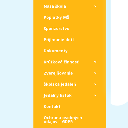
Naša škola
Poplatky MŠ
Sponzorstvo
Prijímanie detí
Dokumenty
Krúžková činnosť
Zverejňovanie
Školská jedáleň
Jedálny lístok
Kontakt
Ochrana osobných
údajov – GDPR