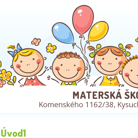
MATERSKÁ ŠK
Komenského 1162/38, Kysuc
Úvod1