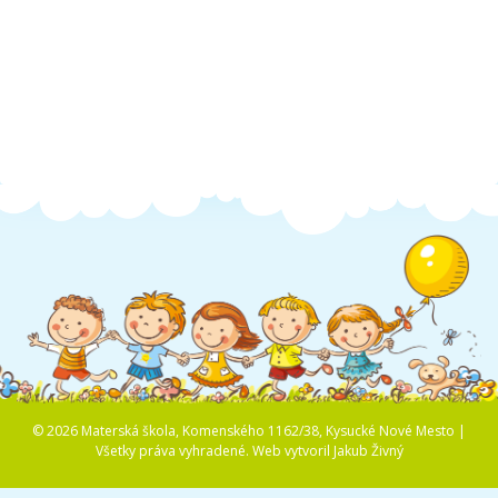
Školská jedáleň
Jedálny lístok
Kontakt
Ochrana osobných
údajov – GDPR
Vzdelávanie
zamestnancov
© 2026 Materská škola, Komenského 1162/38, Kysucké Nové Mesto |
Všetky práva vyhradené.
Web vytvoril
Jakub Živný