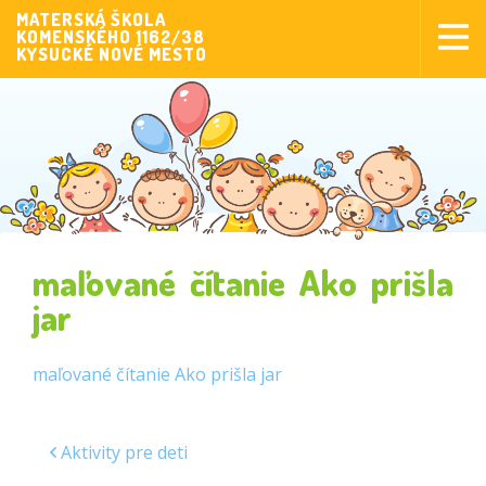
MATERSKÁ ŠKOLA
KOMENSKÉHO 1162/38
Aktuality
KYSUCKÉ NOVÉ MESTO
Aktivity pre deti
Aktivity
Fotogaléria
Naša škola
Poplatky MŠ
maľované čítanie Ako prišla
Sponzorstvo
jar
Prijímanie detí
maľované čítanie Ako prišla jar
Dokumenty
Krúžková činnosť
Aktivity pre deti
Zverejňovanie