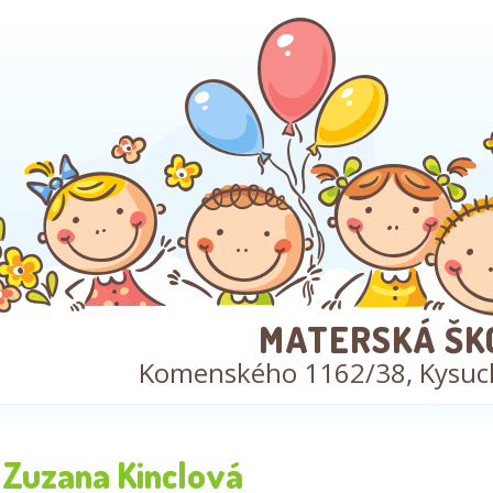
MATERSKÁ ŠK
Komenského 1162/38, Kysuc
Zuzana Kinclová