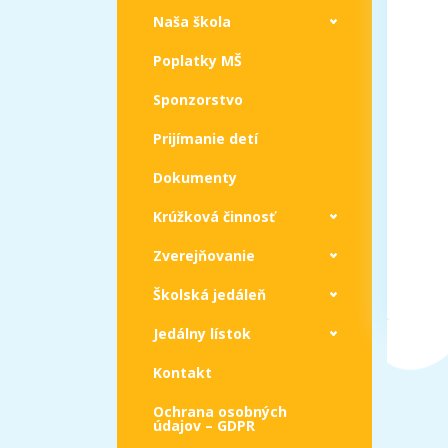
Naša škola
Poplatky MŠ
Sponzorstvo
Prijímanie detí
Dokumenty
Krúžková činnosť
Zverejňovanie
Školská jedáleň
Jedálny lístok
Kontakt
Ochrana osobných
údajov – GDPR