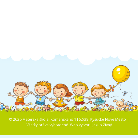
Školská jedáleň
Jedálny lístok
Kontakt
Ochrana osobných
údajov – GDPR
Vzdelávanie
zamestnancov
© 2026 Materská škola, Komenského 1162/38, Kysucké Nové Mesto |
Všetky práva vyhradené.
Web vytvoril
Jakub Živný