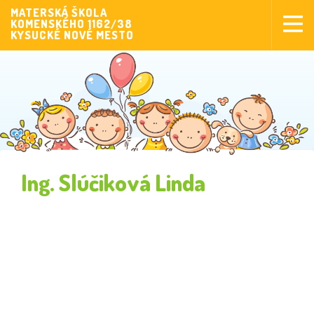
MATERSKÁ ŠKOLA
KOMENSKÉHO 1162/38
Aktuality
KYSUCKÉ NOVÉ MESTO
Aktivity pre deti
Aktivity
Fotogaléria
Naša škola
Poplatky MŠ
Ing. Slúčiková Linda
Sponzorstvo
Prijímanie detí
Dokumenty
Krúžková činnosť
Zverejňovanie