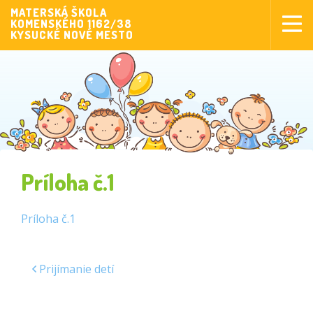
MATERSKÁ ŠKOLA
KOMENSKÉHO 1162/38
Aktuality
KYSUCKÉ NOVÉ MESTO
Aktivity pre deti
Aktivity
Fotogaléria
Naša škola
Poplatky MŠ
Príloha č.1
Sponzorstvo
Prijímanie detí
Príloha č.1
Dokumenty
Prijímanie detí
Krúžková činnosť
Zverejňovanie