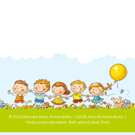
Školská jedáleň
Jedálny lístok
Kontakt
Ochrana osobných
údajov – GDPR
Vzdelávanie
zamestnancov
© 2026 Materská škola, Komenského 1162/38, Kysucké Nové Mesto |
Všetky práva vyhradené.
Web vytvoril
Jakub Živný