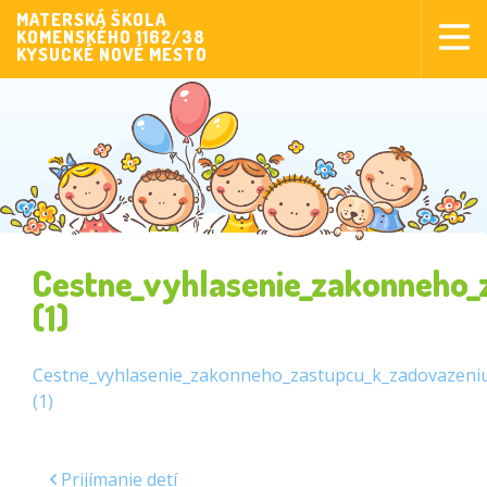
MATERSKÁ ŠKOLA
KOMENSKÉHO 1162/38
Aktuality
KYSUCKÉ NOVÉ MESTO
Aktivity pre deti
Aktivity
Fotogaléria
Naša škola
Poplatky MŠ
Cestne_vyhlasenie_zakonneho_
Sponzorstvo
(1)
Prijímanie detí
Cestne_vyhlasenie_zakonneho_zastupcu_k_zadovazeni
Dokumenty
(1)
Krúžková činnosť
Zverejňovanie
Prijímanie detí