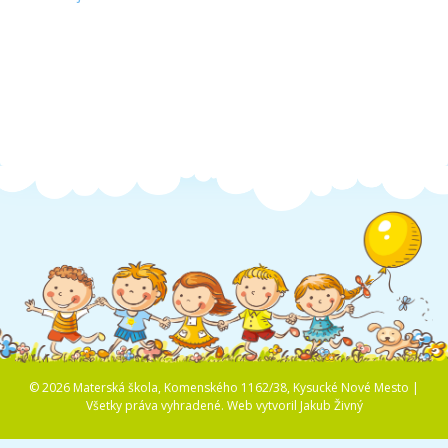
Školská jedáleň
Jedálny lístok
Kontakt
Ochrana osobných
údajov – GDPR
Vzdelávanie
zamestnancov
© 2026 Materská škola, Komenského 1162/38, Kysucké Nové Mesto |
Všetky práva vyhradené.
Web vytvoril
Jakub Živný