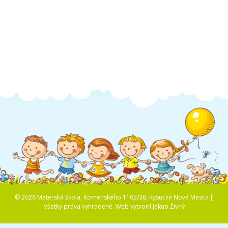
Školská jedáleň
Jedálny lístok
Kontakt
Ochrana osobných
údajov – GDPR
Vzdelávanie
zamestnancov
© 2026 Materská škola, Komenského 1162/38, Kysucké Nové Mesto |
Všetky práva vyhradené.
Web vytvoril
Jakub Živný