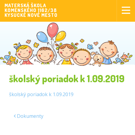
MATERSKÁ ŠKOLA
KOMENSKÉHO 1162/38
Aktuality
KYSUCKÉ NOVÉ MESTO
Aktivity pre deti
Aktivity
Fotogaléria
Naša škola
Poplatky MŠ
školský poriadok k 1.09.2019
Sponzorstvo
Prijímanie detí
školský poriadok k 1.09.2019
Dokumenty
Dokumenty
Krúžková činnosť
Zverejňovanie